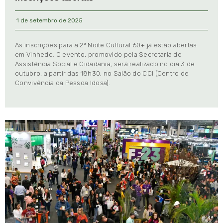
1 de setembro de 2025
As inscrições para a 2ª Noite Cultural 60+ já estão abertas
em Vinhedo. O evento, promovido pela Secretaria de
Assistência Social e Cidadania, será realizado no dia 3 de
outubro, a partir das 18h30, no Salão do CCI (Centro de
Convivência da Pessoa Idosa).