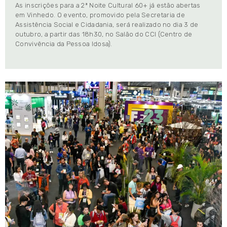
As inscrições para a 2ª Noite Cultural 60+ já estão abertas
em Vinhedo. O evento, promovido pela Secretaria de
Assistência Social e Cidadania, será realizado no dia 3 de
outubro, a partir das 18h30, no Salão do CCI (Centro de
Convivência da Pessoa Idosa).