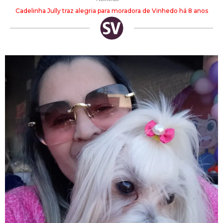
Cadelinha Jully traz alegria para moradora de Vinhedo há 8 anos