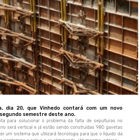
ira, dia 20, que Vinhedo contará com um novo
o segundo semestre deste ano.
ita para solucionar o problema da falta de sepulturas no
ério será vertical e já estão sendo construídas 980 gavetas
er um sistema que utilizará tecnologia para que o líquido da