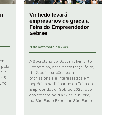
em
Vinhedo levará
empresários de graça à
Feira do Empreendedor
Sebrae
1 de setembro de 2025
 em
A Secretaria de Desenvolvimento
 pela
Econômico, abre nesta terça-feira,
al e
dia 2, as inscrições para
ia 3
profissionais e interessados em
, no
negócios participarem da Feira do
Empreendedor Sebrae 2025, que
.
acontecerá no dia 17 de outubro,
no São Paulo Expo, em São Paulo.