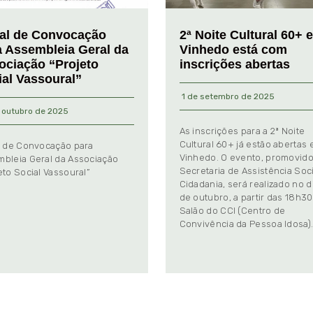
tal de Convocação
2ª Noite Cultural 60+ 
a Assembleia Geral da
Vinhedo está com
ociação “Projeto
inscrições abertas
ial Vassoural”
1 de setembro de 2025
 outubro de 2025
As inscrições para a 2ª Noite
Cultural 60+ já estão abertas
l de Convocação para
Vinhedo. O evento, promovido
bleia Geral da Associação
Secretaria de Assistência Soci
eto Social Vassoural”
Cidadania, será realizado no d
de outubro, a partir das 18h30
Salão do CCI (Centro de
Convivência da Pessoa Idosa)