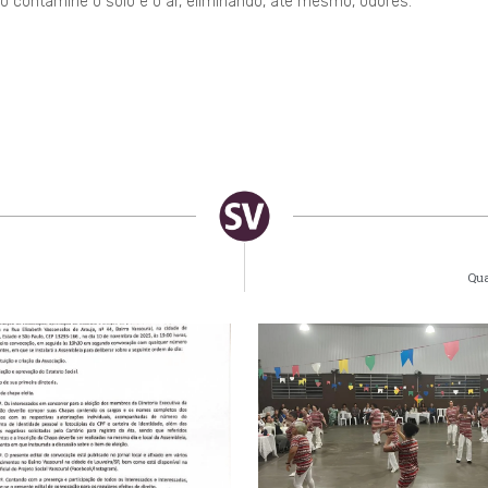
 contamine o solo e o ar, eliminando, até mesmo, odores.
Qua