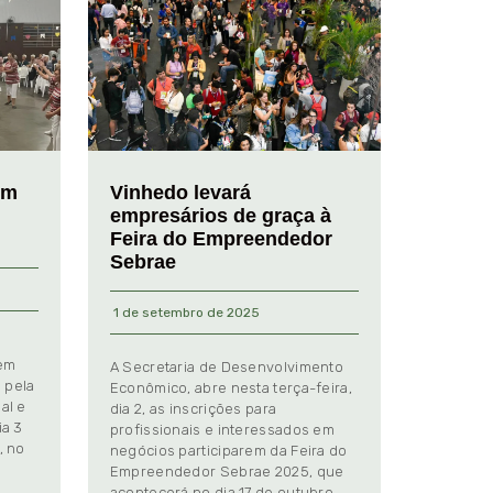
em
Vinhedo levará
empresários de graça à
Feira do Empreendedor
Sebrae
1 de setembro de 2025
 em
A Secretaria de Desenvolvimento
 pela
Econômico, abre nesta terça-feira,
al e
dia 2, as inscrições para
ia 3
profissionais e interessados em
, no
negócios participarem da Feira do
Empreendedor Sebrae 2025, que
.
acontecerá no dia 17 de outubro,