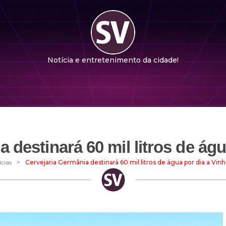
Notícia e entretenimento da cidade!
 destinará 60 mil litros de ág
>
cias
Cervejaria Germânia destinará 60 mil litros de água por dia a Vin