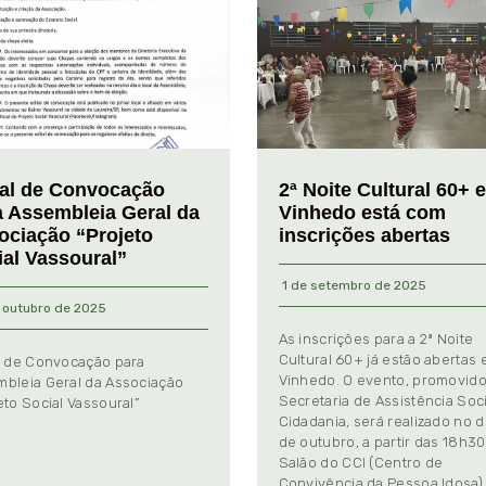
tal de Convocação
2ª Noite Cultural 60+ 
a Assembleia Geral da
Vinhedo está com
ociação “Projeto
inscrições abertas
ial Vassoural”
1 de setembro de 2025
 outubro de 2025
As inscrições para a 2ª Noite
Cultural 60+ já estão abertas
l de Convocação para
Vinhedo. O evento, promovido
bleia Geral da Associação
Secretaria de Assistência Soci
eto Social Vassoural”
Cidadania, será realizado no d
de outubro, a partir das 18h30
Salão do CCI (Centro de
Convivência da Pessoa Idosa)