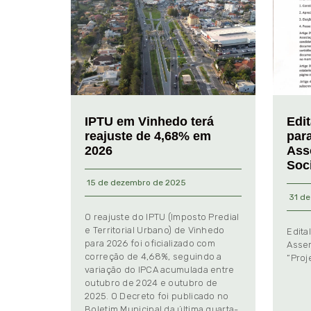
IPTU em Vinhedo terá
Edi
reajuste de 4,68% em
par
2026
Ass
Soc
15 de dezembro de 2025
31 de
O reajuste do IPTU (Imposto Predial
e Territorial Urbano) de Vinhedo
Edita
para 2026 foi oficializado com
Assem
correção de 4,68%, seguindo a
“Proj
variação do IPCA acumulada entre
outubro de 2024 e outubro de
2025. O Decreto foi publicado no
Boletim Municipal da última quarta-