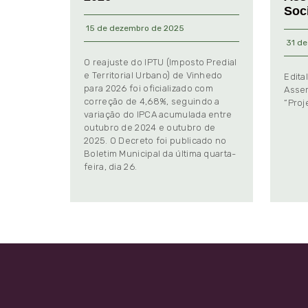
Soc
15 de dezembro de 2025
31 de
O reajuste do IPTU (Imposto Predial
e Territorial Urbano) de Vinhedo
Edita
para 2026 foi oficializado com
Assem
correção de 4,68%, seguindo a
“Proj
variação do IPCA acumulada entre
outubro de 2024 e outubro de
2025. O Decreto foi publicado no
Boletim Municipal da última quarta-
feira, dia 26.