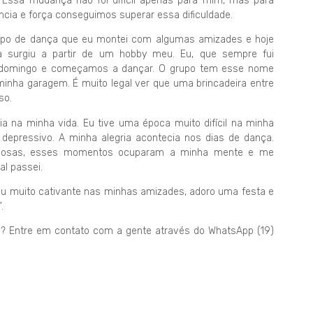
 Essa mudança não foi difícil apenas para mim, mas para
ia e força conseguimos superar essa dificuldade.
upo de dança que eu montei com algumas amizades e hoje
a surgiu a partir de um hobby meu. Eu, que sempre fui
e domingo e começamos a dançar. O grupo tem esse nome
nha garagem. É muito legal ver que uma brincadeira entre
so.
 na minha vida. Eu tive uma época muito difícil na minha
epressivo. A minha alegria acontecia nos dias de dança.
ilhosas, esses momentos ocuparam a minha mente e me
al passei.
u muito cativante nas minhas amizades, adoro uma festa e
.
a? Entre em contato com a gente através do WhatsApp (19)