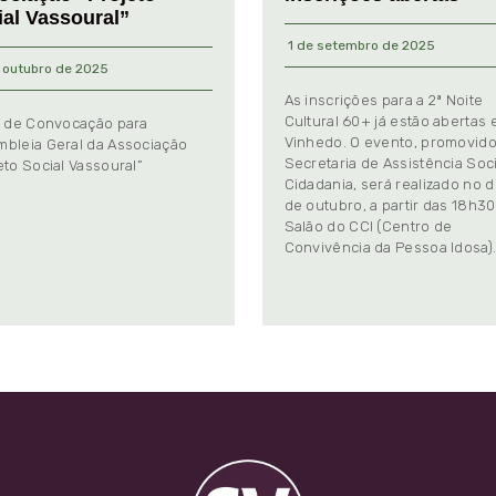
ial Vassoural”
1 de setembro de 2025
 outubro de 2025
As inscrições para a 2ª Noite
Cultural 60+ já estão abertas
l de Convocação para
Vinhedo. O evento, promovido
bleia Geral da Associação
Secretaria de Assistência Soci
eto Social Vassoural”
Cidadania, será realizado no d
de outubro, a partir das 18h30
Salão do CCI (Centro de
Convivência da Pessoa Idosa)