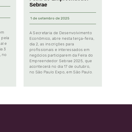
Sebrae
1 de setembro de 2025
 em
A Secretaria de Desenvolvimento
 pela
Econômico, abre nesta terça-feira,
al e
dia 2, as inscrições para
ia 3
profissionais e interessados em
, no
negócios participarem da Feira do
Empreendedor Sebrae 2025, que
.
acontecerá no dia 17 de outubro,
no São Paulo Expo, em São Paulo.