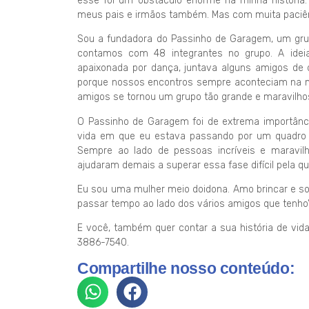
esse foi um obstáculo enorme na minha história.
meus pais e irmãos também. Mas com muita paciênc
Sou a fundadora do Passinho de Garagem, um gr
contamos com 48 integrantes no grupo. A idei
apaixonada por dança, juntava alguns amigos d
porque nossos encontros sempre aconteciam na mi
amigos se tornou um grupo tão grande e maravilho
O Passinho de Garagem foi de extrema importância
vida em que eu estava passando por um quadro d
Sempre ao lado de pessoas incríveis e marav
ajudaram demais a superar essa fase difícil pela qu
Eu sou uma mulher meio doidona. Amo brincar e so
passar tempo ao lado dos vários amigos que tenho”
E você, também quer contar a sua história de vid
3886-7540.
Compartilhe nosso conteúdo: