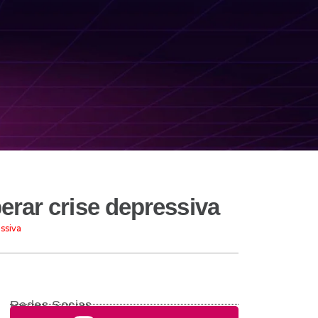
rar crise depressiva
ssiva
Redes Socias