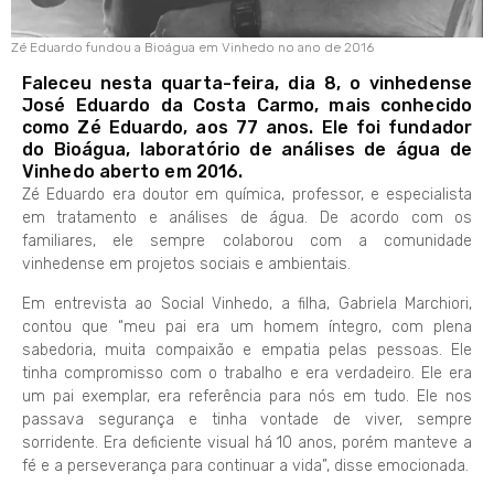
Zé Eduardo fundou a Bioágua em Vinhedo no ano de 2016
Faleceu nesta quarta-feira, dia 8, o vinhedense
José Eduardo da Costa Carmo, mais conhecido
como Zé Eduardo, aos 77 anos. Ele foi fundador
do Bioágua, laboratório de análises de água de
Vinhedo aberto em 2016.
Zé Eduardo era doutor em química, professor, e especialista
em tratamento e análises de água. De acordo com os
familiares, ele sempre colaborou com a comunidade
vinhedense em projetos sociais e ambientais.
Em entrevista ao Social Vinhedo, a filha, Gabriela Marchiori,
contou que “meu pai era um homem íntegro, com plena
sabedoria, muita compaixão e empatia pelas pessoas. Ele
tinha compromisso com o trabalho e era verdadeiro. Ele era
um pai exemplar, era referência para nós em tudo. Ele nos
passava segurança e tinha vontade de viver, sempre
sorridente. Era deficiente visual há 10 anos, porém manteve a
fé e a perseverança para continuar a vida”, disse emocionada.