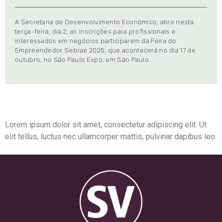
A Secretaria de Desenvolvimento Econômico, abre nesta
terça-feira, dia 2, as inscrições para profissionais e
interessados em negócios participarem da Feira do
Empreendedor Sebrae 2025, que acontecerá no dia 17 de
outubro, no São Paulo Expo, em São Paulo.
Lorem ipsum dolor sit amet, consectetur adipiscing elit. Ut
elit tellus, luctus nec ullamcorper mattis, pulvinar dapibus leo.