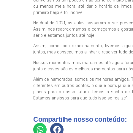
Conversamos um pouco e não demorou muito para eu
ou menos meia hora, até dar o horário de irmos
primeiro beijo e foi incrível.
No final de 2021, as aulas passaram a ser prese
Assim, nos reaproximamos e começamos a gostar u
sério e estamos juntos até hoje.
Assim, como todo relacionamento, tivemos algu
juntos, mas conseguimos alinhar e resolver tudo d
Nossos momentos mais marcantes até agora foram 
junto e esses são os melhores momentos para nós
Além de namorados, somos os melhores amigos
diferentes em outros pontos, o que é bom, já que
planos para o nosso futuro. Temos o sonho de ter
Estamos ansiosos para que tudo isso se realize”.
Compartilhe nosso conteúdo: