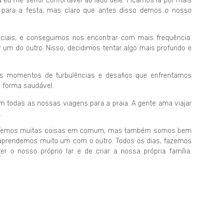
 me sentir confortável ao lado dele. Ficamos lá por mais
 para a festa, mas claro que antes disso demos o nosso
nciais, e conseguimos nos encontrar com mais frequência.
m do outro. Nisso, decidimos tentar algo mais profundo e
ns momentos de turbulências e desafios que enfrentamos
e forma saudável.
todas as nossas viagens para a praia. A gente ama viajar
.
. Temos muitas coisas em comum, mas também somos bem
 aprendemos muito um com o outro. Todos os dias, fazemos
 o nosso próprio lar e de criar a nossa própria família.