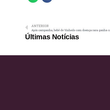
ANTERIOR
Após campanha, bebê de Vinhedo com doença rara ganha ca
Últimas Notícias