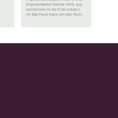
Empreendedor Sebrae 2025, que
.
acontecerá no dia 17 de outubro,
no São Paulo Expo, em São Paulo.