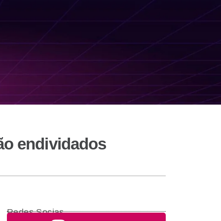
ão endividados
Redes Socias