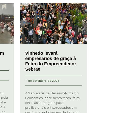
em
Vinhedo levará
empresários de graça à
Feira do Empreendedor
Sebrae
1 de setembro de 2025
 em
A Secretaria de Desenvolvimento
 pela
Econômico, abre nesta terça-feira,
al e
dia 2, as inscrições para
ia 3
profissionais e interessados em
, no
negócios participarem da Feira do