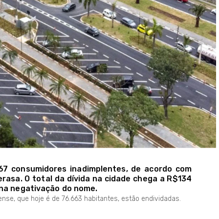
67 consumidores inadimplentes, de acordo com
rasa. O total da dívida na cidade chega a R$134
 na negativação do nome.
e, que hoje é de 76.663 habitantes, estão endividadas.