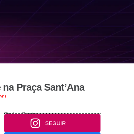
 e na Praça Sant’Ana
’Ana
Redes Socias
SEGUIR