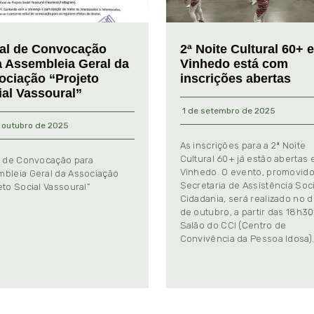
tal de Convocação
2ª Noite Cultural 60+ 
a Assembleia Geral da
Vinhedo está com
ociação “Projeto
inscrições abertas
ial Vassoural”
1 de setembro de 2025
 outubro de 2025
As inscrições para a 2ª Noite
Cultural 60+ já estão abertas
l de Convocação para
Vinhedo. O evento, promovido
bleia Geral da Associação
Secretaria de Assistência Soci
eto Social Vassoural”
Cidadania, será realizado no d
de outubro, a partir das 18h30
Salão do CCI (Centro de
Convivência da Pessoa Idosa)