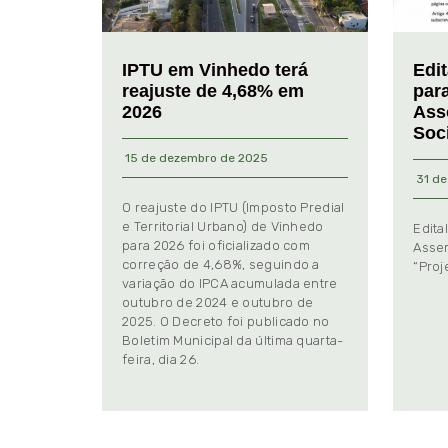
IPTU em Vinhedo terá
Edi
reajuste de 4,68% em
par
2026
Ass
Soc
15 de dezembro de 2025
31 de
O reajuste do IPTU (Imposto Predial
e Territorial Urbano) de Vinhedo
Edita
para 2026 foi oficializado com
Assem
correção de 4,68%, seguindo a
“Proj
variação do IPCA acumulada entre
outubro de 2024 e outubro de
2025. O Decreto foi publicado no
Boletim Municipal da última quarta-
feira, dia 26.