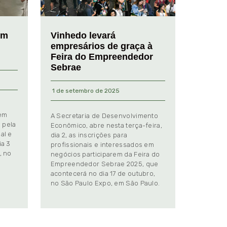
em
Vinhedo levará
empresários de graça à
Feira do Empreendedor
Sebrae
1 de setembro de 2025
 em
A Secretaria de Desenvolvimento
 pela
Econômico, abre nesta terça-feira,
al e
dia 2, as inscrições para
ia 3
profissionais e interessados em
, no
negócios participarem da Feira do
Empreendedor Sebrae 2025, que
.
acontecerá no dia 17 de outubro,
no São Paulo Expo, em São Paulo.