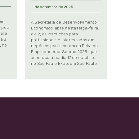
1 de setembro de 2025
 em
A Secretaria de Desenvolvimento
 pela
Econômico, abre nesta terça-feira,
al e
dia 2, as inscrições para
ia 3
profissionais e interessados em
, no
negócios participarem da Feira do
Empreendedor Sebrae 2025, que
.
acontecerá no dia 17 de outubro,
no São Paulo Expo, em São Paulo.