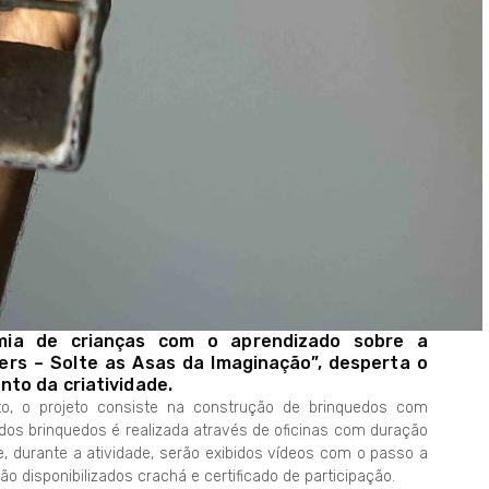
mia de crianças com o aprendizado sobre a
kers – Solte as Asas da Imaginação”, desperta o
to da criatividade.
tto, o projeto consiste na construção de brinquedos com
dos brinquedos é realizada através de oficinas com duração
e, durante a atividade, serão exibidos vídeos com o passo a
disponibilizados crachá e certificado de participação.