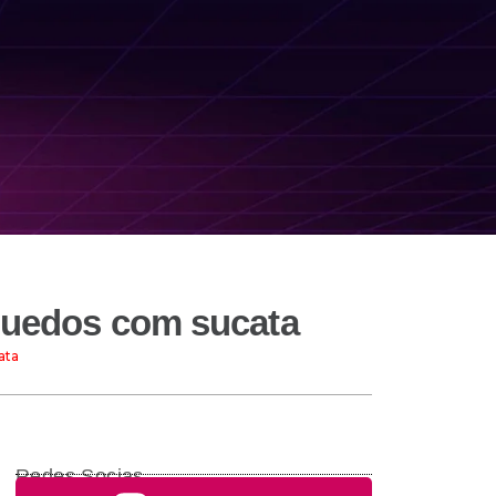
nquedos com sucata
ata
Redes Socias