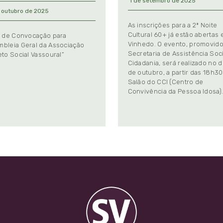
1 de setembro de 2025
 outubro de 2025
As inscrições para a 2ª Noite
Cultural 60+ já estão abertas
l de Convocação para
Vinhedo. O evento, promovido
bleia Geral da Associação
Secretaria de Assistência Soci
eto Social Vassoural”
Cidadania, será realizado no d
de outubro, a partir das 18h30
Salão do CCI (Centro de
Convivência da Pessoa Idosa)