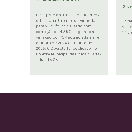
15 de dezembro de 2025
31 de
O reajuste do IPTU (Imposto Predial
e Territorial Urbano) de Vinhedo
Edita
para 2026 foi oficializado com
Assem
correção de 4,68%, seguindo a
“Proj
variação do IPCA acumulada entre
outubro de 2024 e outubro de
2025. O Decreto foi publicado no
Boletim Municipal da última quarta-
feira, dia 26.