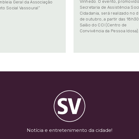
Vinhedo. O evento, promovido
bleia Geral da Associação
Secretaria de Assistência Soci
eto Social Vassoural”
Cidadania, será realizado no d
de outubro, a partir das 18h30
Salão do CCI (Centro de
Convivência da Pessoa Idosa)
Notícia e entretenimento da cidade!