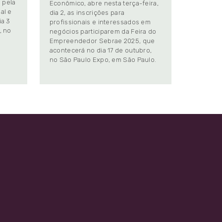
 pela
Econômico, abre nesta terça-feira,
al e
dia 2, as inscrições para
ia 3
profissionais e interessados em
, no
negócios participarem da Feira do
Empreendedor Sebrae 2025, que
.
acontecerá no dia 17 de outubro,
no São Paulo Expo, em São Paulo.