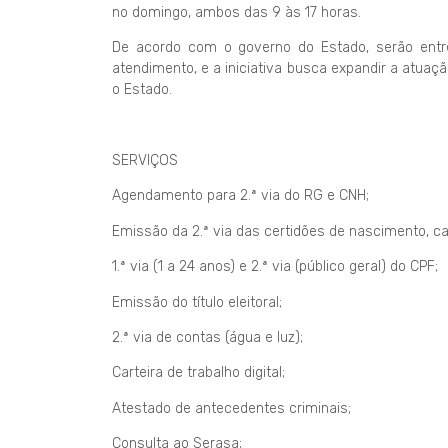
no domingo, ambos das 9 às 17 horas.
De acordo com o governo do Estado, serão entr
atendimento, e a iniciativa busca expandir a atu
o Estado.
SERVIÇOS
Agendamento para 2.ª via do RG e CNH;
Emissão da 2.ª via das certidões de nascimento, c
1.ª via (1 a 24 anos) e 2.ª via (público geral) do CPF;
Emissão do título eleitoral;
2.ª via de contas (água e luz);
Carteira de trabalho digital;
Atestado de antecedentes criminais;
Consulta ao Serasa;