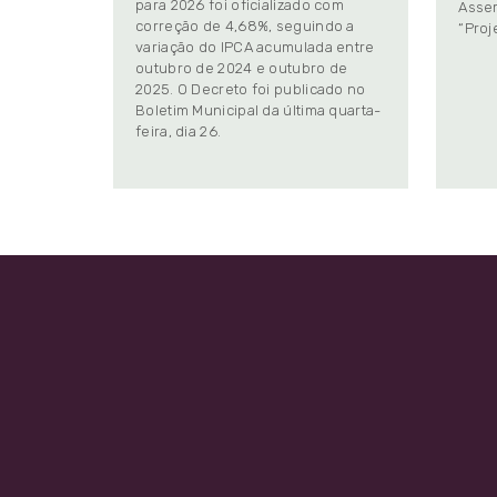
para 2026 foi oficializado com
Assem
correção de 4,68%, seguindo a
“Proj
variação do IPCA acumulada entre
outubro de 2024 e outubro de
2025. O Decreto foi publicado no
Boletim Municipal da última quarta-
feira, dia 26.