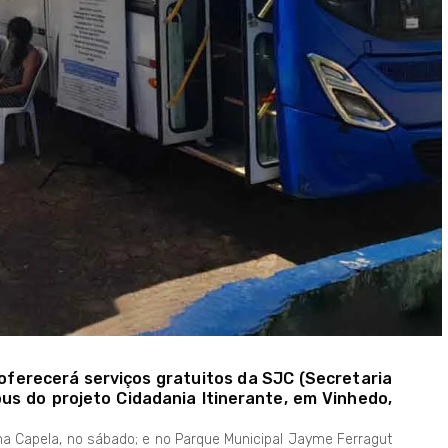
 oferecerá serviços gratuitos da SJC (Secretaria
bus do projeto Cidadania Itinerante, em Vinhedo,
 na Capela, no sábado; e no Parque Municipal Jayme Ferragut