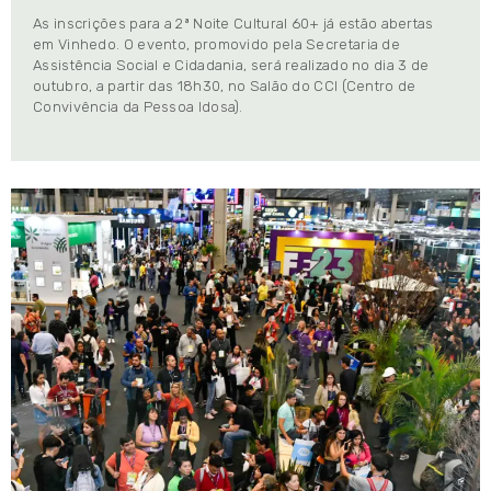
As inscrições para a 2ª Noite Cultural 60+ já estão abertas
em Vinhedo. O evento, promovido pela Secretaria de
Assistência Social e Cidadania, será realizado no dia 3 de
outubro, a partir das 18h30, no Salão do CCI (Centro de
Convivência da Pessoa Idosa).