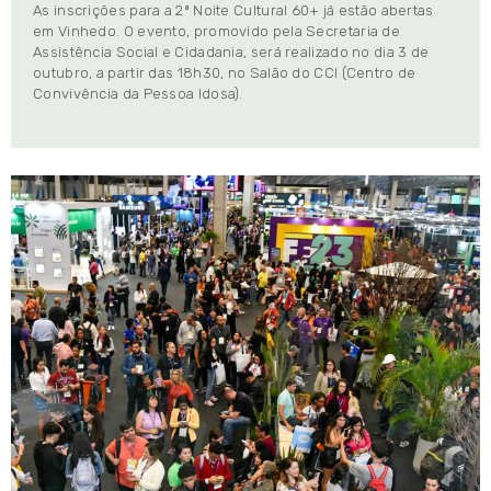
As inscrições para a 2ª Noite Cultural 60+ já estão abertas
em Vinhedo. O evento, promovido pela Secretaria de
Assistência Social e Cidadania, será realizado no dia 3 de
outubro, a partir das 18h30, no Salão do CCI (Centro de
Convivência da Pessoa Idosa).