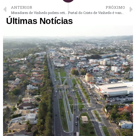
ANTERIOR
PRÓXIMO
Moradores de Vinhedo podem retirar de graça mudas de árvores nesta 6ª-feira
Portal do Cristo de Vinhedo é vandalizado um dia antes de ser reinaugurado
Últimas Notícias