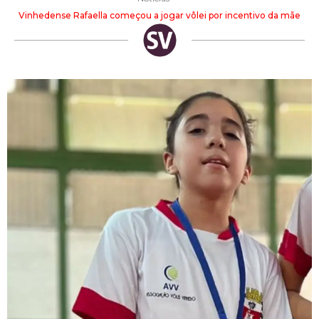
Vinhedense Rafaella começou a jogar vôlei por incentivo da mãe