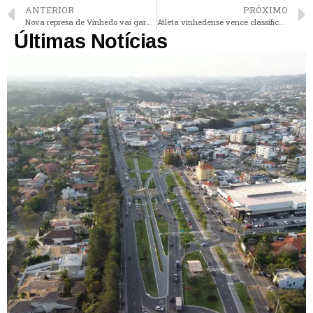
ANTERIOR
PRÓXIMO
Nova represa de Vinhedo vai garantir mais de 90 milhões de litros de água bruta
Atleta vinhedense vence classificatória e vai disputar Sul-Americano de Karatê
Últimas Notícias