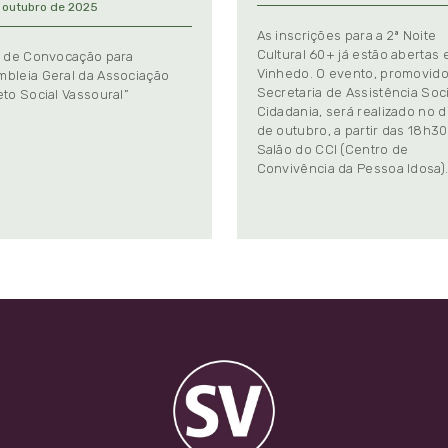
 outubro de 2025
As inscrições para a 2ª Noite
Cultural 60+ já estão abertas
l de Convocação para
Vinhedo. O evento, promovido
bleia Geral da Associação
Secretaria de Assistência Soci
eto Social Vassoural”
Cidadania, será realizado no d
de outubro, a partir das 18h30
Salão do CCI (Centro de
Convivência da Pessoa Idosa)