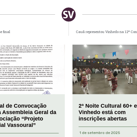
 final
Cauã representou Vinhedo na 12ª Conf
tal de Convocação
2ª Noite Cultural 60+ 
a Assembleia Geral da
Vinhedo está com
ociação “Projeto
inscrições abertas
ial Vassoural”
1 de setembro de 2025