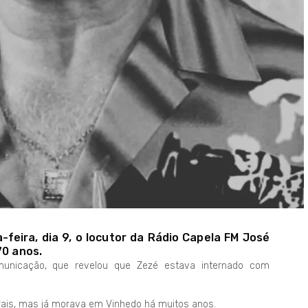
-feira, dia 9, o locutor da Rádio Capela FM José
70 anos.
omunicação, que revelou que Zezé estava internado com
ais, mas já morava em Vinhedo há muitos anos.