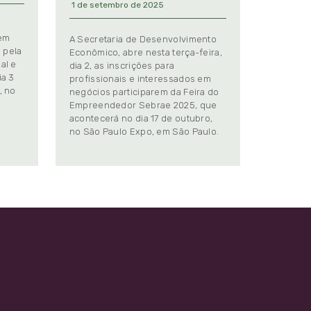
1 de setembro de 2025
 em
A Secretaria de Desenvolvimento
 pela
Econômico, abre nesta terça-feira,
al e
dia 2, as inscrições para
ia 3
profissionais e interessados em
, no
negócios participarem da Feira do
Empreendedor Sebrae 2025, que
.
acontecerá no dia 17 de outubro,
no São Paulo Expo, em São Paulo.