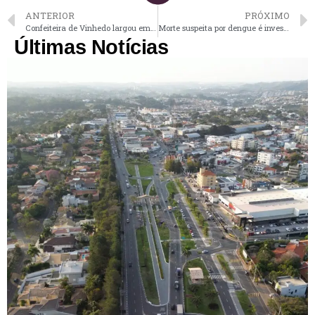
ANTERIOR
PRÓXIMO
Confeiteira de Vinhedo largou emprego para acompanhar crescimento do filho
Morte suspeita por dengue é investigada em Vinhedo
Últimas Notícias